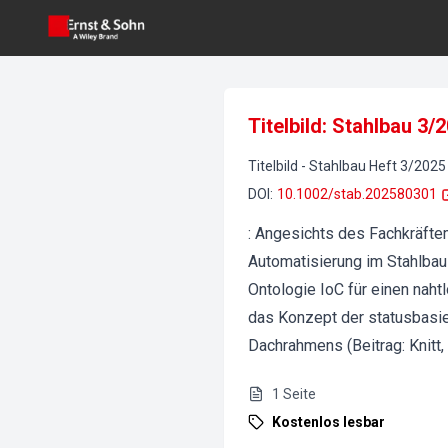
Titelbild: Stahlbau 3/
Titelbild
-
Stahlbau
Heft
3
/
2025
DOI
:
10.1002/stab.202580301
: Angesichts des Fachkräfte
Automatisierung im Stahlbau
Ontologie IoC für einen nah
das Konzept der statusbasi
Dachrahmens (Beitrag: Knitt,
1
Seite
Kostenlos lesbar