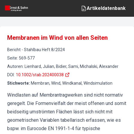
Artikeldatenbank
Membranen im Wind von allen Seiten
Bericht
-
Stahlbau
Heft
8
/
2024
Seite
:
569-577
Autoren
:
Lienhard, Julian, Bidier, Sami, Michalski, Alexander
DOI
:
10.1002/stab.202400038
Stichworte
:
Membran, Wind, Windkanal, Windsimulation
Windlasten auf Membrantragwerken sind nicht normativ
geregelt. Die Formenvielfalt der meist offenen und somit
beidseitig umströmten Flächen lässt sich nicht mit
geometrischen Variablen tabellarisch erfassen, wie es
bspw. im Eurocode EN 1991‐1‐4 für typische