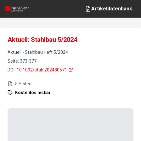
Artikeldatenbank
Aktuell: Stahlbau 5/2024
Aktuell
-
Stahlbau
Heft
5
/
2024
Seite
:
373-377
DOI
:
10.1002/stab.202480571
5
Seiten
Kostenlos lesbar