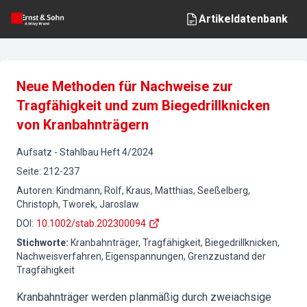
Artikeldatenbank
Neue Methoden für Nachweise zur
Tragfähigkeit und zum Biegedrillknicken
von Kranbahnträgern
Aufsatz
-
Stahlbau
Heft
4
/
2024
Seite
:
212-237
Autoren
:
Kindmann, Rolf, Kraus, Matthias, Seeßelberg,
Christoph, Tworek, Jaroslaw
DOI
:
10.1002/stab.202300094
Stichworte
:
Kranbahnträger, Tragfähigkeit, Biegedrillknicken,
Nachweisverfahren, Eigenspannungen, Grenzzustand der
Tragfähigkeit
Kranbahnträger werden planmäßig durch zweiachsige