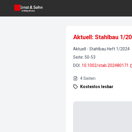
Aktuell: Stahlbau 1/2
Aktuell
-
Stahlbau
Heft
1
/
2024
Seite
:
50-53
DOI
:
10.1002/stab.202480171
4
Seiten
Kostenlos lesbar