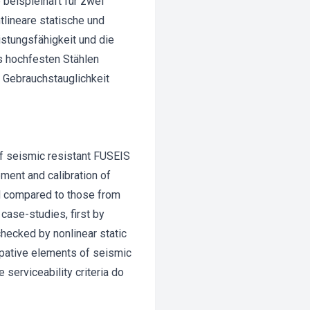
beispielhaft für zwei
lineare statische und
stungsfähigkeit und die
s hochfesten Stählen
 Gebrauchstauglichkeit
of seismic resistant FUSEIS
pment and calibration of
ed compared to those from
case-studies, first by
checked by nonlinear static
ipative elements of seismic
serviceability criteria do