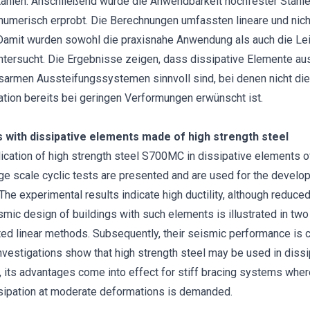
tählen. Anschließend wurde die Anwendbarkeit hochfester Stähle 
erisch erprobt. Die Berechnungen umfassten lineare und nicht
amit wurden sowohl die praxisnahe Anwendung als auch die Lei
tersucht. Die Ergebnisse zeigen, dass dissipative Elemente au
armen Aussteifungssystemen sinnvoll sind, bei denen nicht die
ion bereits bei geringen Verformungen erwünscht ist.
s with dissipative elements made of high strength steel
lication of high strength steel S700MC in dissipative elements 
arge scale cyclic tests are presented and are used for the develo
The experimental results indicate high ductility, although reduc
mic design of buildings with such elements is illustrated in two 
nted linear methods. Subsequently, their seismic performance is 
nvestigations show that high strength steel may be used in diss
 its advantages come into effect for stiff bracing systems where 
issipation at moderate deformations is demanded.