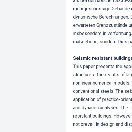
als bei den üblichen S235-S
mehrgeschossige Gebäude num
dynamische Berechnungen. D
erwarteten Grenzzustände un
insbesondere in verformungs
maßgebend, sondern Dissipat
Seismic resistant building
This paper presents the app
structures. The results of l
nonlinear numerical models. 
conventional steels. The seis
application of practice-orie
and dynamic analyses. The i
resistant buildings. However,
not prevail in design and d