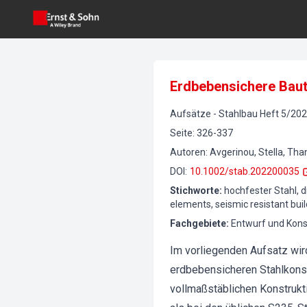
Erdbebensichere Baut
Aufsätze
-
Stahlbau
Heft
5
/
202
Seite
:
326-337
Autoren
:
Avgerinou, Stella, Tha
DOI
:
10.1002/stab.202200035
Stichworte
:
hochfester Stahl, 
elements, seismic resistant bui
Fachgebiete
:
Entwurf und Konst
Im vorliegenden Aufsatz wi
erdbebensicheren Stahlkonst
vollmaßstäblichen Konstrukti