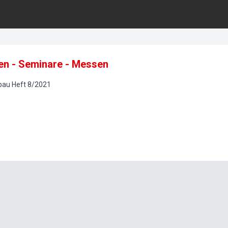
en - Seminare - Messen
bau
Heft
8
/
2021