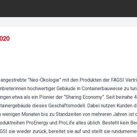
2020
n angestrebte “Neo-Ökologie” mit den Produkten der FAGSI Vert
Anbieterinnen hochwertiger Gebäude in Containerbauweise zu tu
gen etwa als ein Pionier der “Sharing Economy”. Seit beinahe 4
ntainergebäude dieses Geschäftsmodell. Dabei nutzen Kunden di
n wenigen Monaten bis zu Standzeiten von mehreren Jahren ist d
duktreihen ProEnergy und ProLife alles üblich. Besteht kein Bed
SI sie wieder zurück, bereitet sie auf und stellt sie rundumer