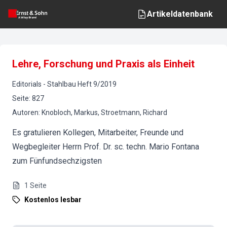
Artikeldatenbank
Lehre, Forschung und Praxis als Einheit
Editorials
-
Stahlbau
Heft
9
/
2019
Seite
:
827
Autoren
:
Knobloch, Markus, Stroetmann, Richard
Es gratulieren Kollegen, Mitarbeiter, Freunde und
Wegbegleiter Herrn Prof. Dr. sc. techn. Mario Fontana
zum Fünfundsechzigsten
1
Seite
Kostenlos lesbar