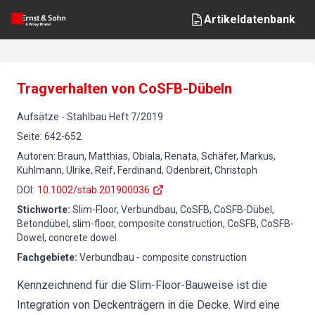
Artikeldatenbank
Tragverhalten von CoSFB-Dübeln
Aufsätze
-
Stahlbau
Heft
7
/
2019
Seite
:
642-652
Autoren
:
Braun, Matthias, Obiala, Renata, Schäfer, Markus,
Kuhlmann, Ulrike, Reif, Ferdinand, Odenbreit, Christoph
DOI
:
10.1002/stab.201900036
Stichworte
:
Slim-Floor, Verbundbau, CoSFB, CoSFB-Dübel,
Betondübel, slim-floor, composite construction, CoSFB, CoSFB-
Dowel, concrete dowel
Fachgebiete
:
Verbundbau - composite construction
Kennzeichnend für die Slim-Floor-Bauweise ist die
Integration von Deckenträgern in die Decke. Wird eine