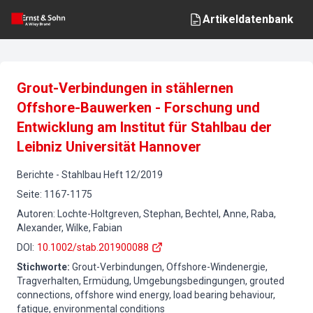
Artikeldatenbank
Grout-Verbindungen in stählernen
Offshore-Bauwerken - Forschung und
Entwicklung am Institut für Stahlbau der
Leibniz Universität Hannover
Berichte
-
Stahlbau
Heft
12
/
2019
Seite
:
1167-1175
Autoren
:
Lochte-Holtgreven, Stephan, Bechtel, Anne, Raba,
Alexander, Wilke, Fabian
DOI
:
10.1002/stab.201900088
Stichworte
:
Grout-Verbindungen, Offshore-Windenergie,
Tragverhalten, Ermüdung, Umgebungsbedingungen, grouted
connections, offshore wind energy, load bearing behaviour,
fatigue, environmental conditions