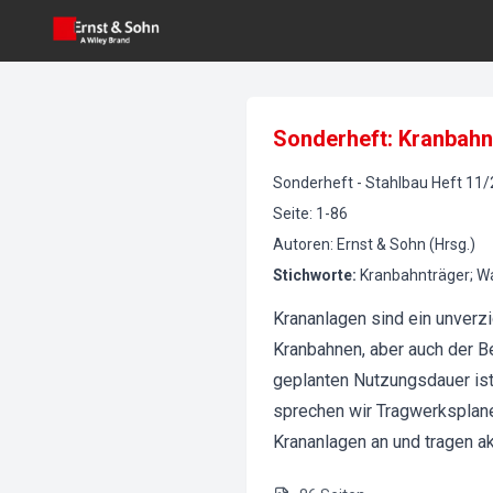
Sonderheft: Kranbah
Sonderheft
-
Stahlbau
Heft
11
/
Seite
:
1-86
Autoren
:
Ernst & Sohn (Hrsg.)
Stichworte
:
Kranbahnträger; W
Krananlagen sind ein unverzi
Kranbahnen, aber auch der Be
geplanten Nutzungsdauer ist
sprechen wir Tragwerksplaner
Krananlagen an und tragen a