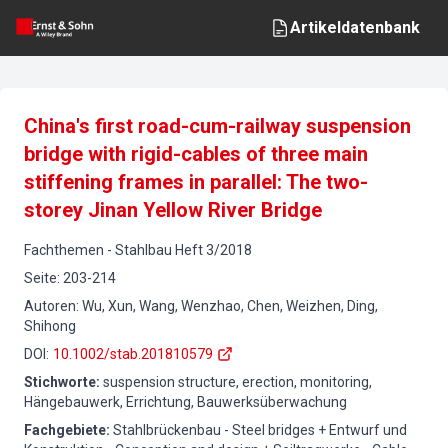
Artikeldatenbank
China's first road-cum-railway suspension
bridge with rigid-cables of three main
stiffening frames in parallel: The two-
storey Jinan Yellow River Bridge
Fachthemen
-
Stahlbau
Heft
3
/
2018
Seite
:
203-214
Autoren
:
Wu, Xun, Wang, Wenzhao, Chen, Weizhen, Ding,
Shihong
DOI
:
10.1002/stab.201810579
Stichworte
:
suspension structure, erection, monitoring,
Hängebauwerk, Errichtung, Bauwerksüberwachung
Fachgebiete
:
Stahlbrückenbau - Steel bridges + Entwurf und