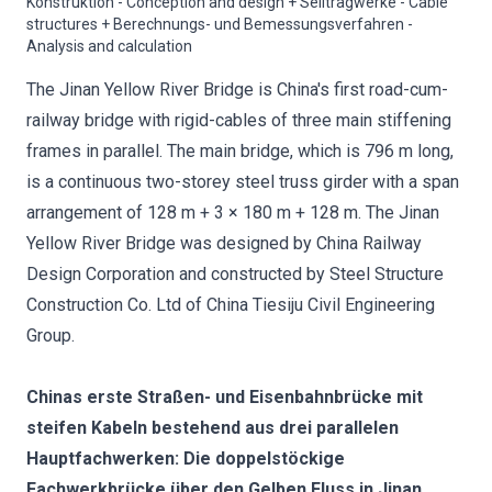
Konstruktion - Conception and design + Seiltragwerke - Cable
structures + Berechnungs- und Bemessungsverfahren -
Analysis and calculation
The Jinan Yellow River Bridge is China's first road-cum-
railway bridge with rigid-cables of three main stiffening
frames in parallel. The main bridge, which is 796 m long,
is a continuous two-storey steel truss girder with a span
arrangement of 128 m + 3 × 180 m + 128 m. The Jinan
Yellow River Bridge was designed by China Railway
Design Corporation and constructed by Steel Structure
Construction Co. Ltd of China Tiesiju Civil Engineering
Group.
Chinas erste Straßen- und Eisenbahnbrücke mit
steifen Kabeln bestehend aus drei parallelen
Hauptfachwerken: Die doppelstöckige
Fachwerkbrücke über den Gelben Fluss in Jinan.