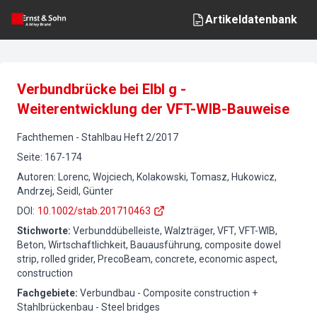
Artikeldatenbank
Verbundbrücke bei Elbl g -
Weiterentwicklung der VFT-WIB-Bauweise
Fachthemen
-
Stahlbau
Heft
2
/
2017
Seite
:
167-174
Autoren
:
Lorenc, Wojciech, Kolakowski, Tomasz, Hukowicz,
Andrzej, Seidl, Günter
DOI
:
10.1002/stab.201710463
Stichworte
:
Verbunddübelleiste, Walzträger, VFT, VFT-WIB,
Beton, Wirtschaftlichkeit, Bauausführung, composite dowel
strip, rolled grider, PrecoBeam, concrete, economic aspect,
construction
Fachgebiete
:
Verbundbau - Composite construction +
Stahlbrückenbau - Steel bridges