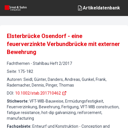
Artikeldatenbank
Elsterbrücke Osendorf - eine
feuerverzinkte Verbundbrücke mit externer
Bewehrung
Fachthemen
-
Stahlbau
Heft
2
/
2017
Seite
:
175-182
Autoren
:
Seidl, Günter, Danders, Andreas, Gunkel, Frank,
Rademacher, Dennis, Pinger, Thomas
DOI
:
10.1002/stab.201710462
Stichworte
:
VFT-WIB-Bauweise, Ermüdungsfestigkeit,
Feuerverzinkung, Bewehrung, Fertigung, VFT-WIB construction,
fatigue resistance, hot-dip galvanizing, reiforcement,
manufacturing
Fachgebiete
:
Entwurf und Konstruktion - Conception and