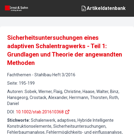
Artikeldatenbank
Sicherheitsuntersuchungen eines
adaptiven Schalentragwerks - Teil 1:
Grundlagen und Theorie der angewandten
Methoden
Fachthemen
-
Stahlbau
Heft
3
/
2016
Seite
:
195-199
Autoren
:
Sobek, Werner, Flaig, Christine, Haase, Walter, Binz,
Hansgeorg, Crostack, Alexander, Herrmann, Thorsten, Roth,
Daniel
DOI
:
10.1002/stab.201610368
Stichworte
:
Schalenwerk, adaptives, Hybride Intelligente
Konstruktionselemente, Sicherheitsuntersuchungen,
Fehlerbaumanalyse, Fehlermöglichkeits- und einflussanalyse,