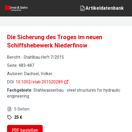
Artikeldatenbank
Die Sicherung des Troges im neuen
Schiffshebewerk Niederfinow
Bericht
-
Stahlbau
Heft
7
/
2015
Seite
:
483-487
Autoren
:
Dachsel, Volker
DOI
:
10.1002/stab.201520289
Fachgebiete
:
Stahlwasserbau - steel structures for hydraulic
engineering
5
Seiten
25 €
PDF bestellen