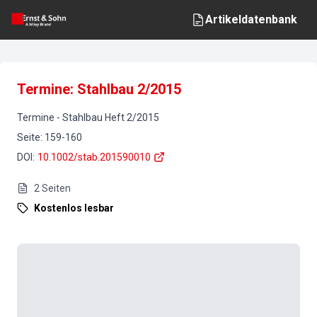
Artikeldatenbank
Termine: Stahlbau 2/2015
Termine
-
Stahlbau
Heft
2
/
2015
Seite
:
159-160
DOI
:
10.1002/stab.201590010
2
Seiten
Kostenlos lesbar