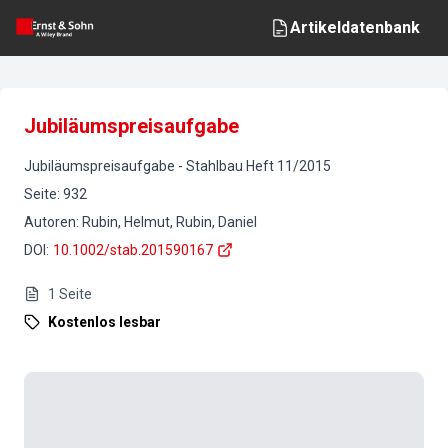
Artikeldatenbank
Jubiläumspreisaufgabe
Jubiläumspreisaufgabe
-
Stahlbau
Heft
11
/
2015
Seite
:
932
Autoren
:
Rubin, Helmut, Rubin, Daniel
DOI
:
10.1002/stab.201590167
1
Seite
Kostenlos lesbar