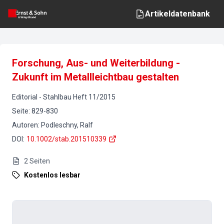
Artikeldatenbank
Forschung, Aus- und Weiterbildung -
Zukunft im Metallleichtbau gestalten
Editorial
-
Stahlbau
Heft
11
/
2015
Seite
:
829-830
Autoren
:
Podleschny, Ralf
DOI
:
10.1002/stab.201510339
2
Seiten
Kostenlos lesbar