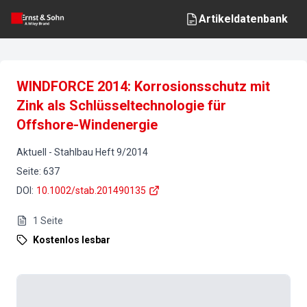
Artikeldatenbank
WINDFORCE 2014: Korrosionsschutz mit
Zink als Schlüsseltechnologie für
Offshore-Windenergie
Aktuell
-
Stahlbau
Heft
9
/
2014
Seite
:
637
DOI
:
10.1002/stab.201490135
1
Seite
Kostenlos lesbar