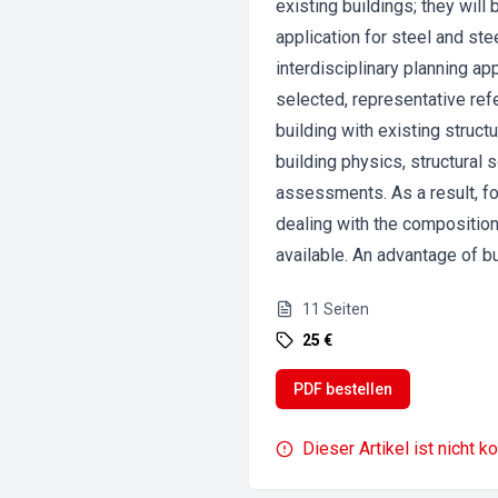
existing buildings; they wil
application for steel and ste
interdisciplinary planning ap
selected, representative refe
building with existing struct
building physics, structural 
assessments. As a result, fo
dealing with the composition
available. An advantage of bu
11
Seiten
25 €
PDF bestellen
Dieser Artikel ist nicht k