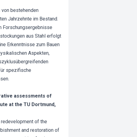
g von bestehenden
ten Jahrzehnte im Bestand.
ten Forschungsergebnisse
stockungen aus Stahl erfolgt
meine Erkenntnisse zum Bauen
hysikalischen Aspekten,
nszyklusübergreifenden
für spezifische
isen.
parative assessments of
itute at the TU Dortmund,
d redevelopment of the
urbishment and restoration of