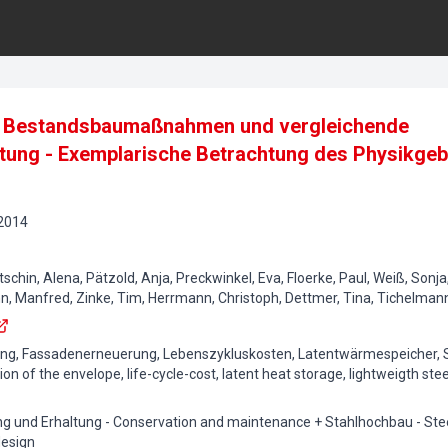
on Bestandsbaumaßnahmen und vergleichende
tung - Exemplarische Betrachtung des Physikge
2014
chin, Alena, Pätzold, Anja, Preckwinkel, Eva, Floerke, Paul, Weiß, Sonja,
anfred, Zinke, Tim, Herrmann, Christoph, Dettmer, Tina, Tichelmann, K
g, Fassadenerneuerung, Lebenszykluskosten, Latentwärmespeicher, St
n of the envelope, life-cycle-cost, latent heat storage, lightweigth stee
g und Erhaltung - Conservation and maintenance + Stahlhochbau - Stee
design