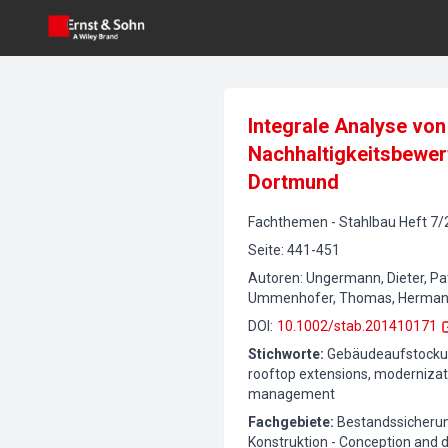
Integrale Analyse v
Nachhaltigkeitsbewer
Dortmund
Fachthemen
-
Stahlbau
Heft
7
/
Seite
:
441-451
Autoren
:
Ungermann, Dieter, Pats
Ummenhofer, Thomas, Hermann, M
DOI
:
10.1002/stab.201410171
Stichworte
:
Gebäudeaufstockun
rooftop extensions, modernizatio
management
Fachgebiete
:
Bestandssicherun
Konstruktion - Conception and 