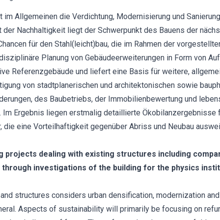
t im Allgemeinen die Verdichtung, Modernisierung und Sanierun
der Nachhaltigkeit liegt der Schwerpunkt des Bauens der nächs
Chancen für den Stahl(leicht)bau, die im Rahmen der vorgestell
rdisziplinäre Planung von Gebäudeerweiterungen in Form von Auf
tive Referenzgebäude und liefert eine Basis für weitere, allge
tigung von stadtplanerischen und architektonischen sowie baup
rderungen, des Baubetriebs, der Immobilienbewertung und lebe
Im Ergebnis liegen erstmalig detaillierte Ökobilanzergebnisse 
die eine Vorteilhaftigkeit gegenüber Abriss und Neubau auswe
ing projects dealing with existing structures including com
d through investigations of the building for the physics inst
s and structures considers urban densification, modernization an
neral. Aspects of sustainability will primarily be focusing on ref