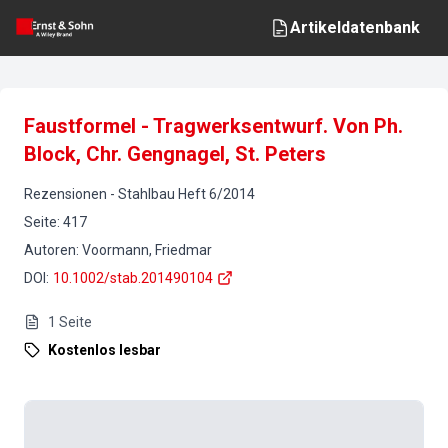
Artikeldatenbank
Faustformel - Tragwerksentwurf. Von Ph.
Block, Chr. Gengnagel, St. Peters
Rezensionen
-
Stahlbau
Heft
6
/
2014
Seite
:
417
Autoren
:
Voormann, Friedmar
DOI
:
10.1002/stab.201490104
1
Seite
Kostenlos lesbar