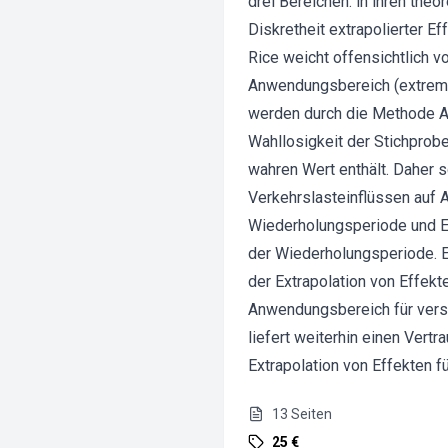
drei Bereichen: in ihren th
Diskretheit extrapolierter E
Rice weicht offensichtlich v
Anwendungsbereich (extrem h
werden durch die Methode A
Wahllosigkeit der Stichprobe
wahren Wert enthält. Daher s
Verkehrslasteinflüssen auf
Wiederholungsperiode und Ex
der Wiederholungsperiode. E
der Extrapolation von Effek
Anwendungsbereich für versc
liefert weiterhin einen Vert
Extrapolation von Effekten 
13
Seiten
25 €