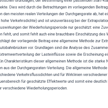
eoretischen Grundlagen, der Bestimmung einer passenden Start-K
ffekte. Dies wird durch die Betrachtungen im vorliegenden Beitrag
on den meisten realen Verteilungen der Durchgangsrate ab, hat e
ohe Verkehrsdichte) und ist unzuverlässig bei der Extrapolati
uswirkungen der Wiederholungsperiode nur geschätzt: eine Zuve
n fehlt, und somit fehlt auch eine brauchbare Einschätzung des
chlägt der vorliegende Beitrag eine allgemeine Methode zur Ext
 Autobahnbrücken vor. Grundlagen sind die Analyse des Zusamm
tremwertverteilung der Lasteinflüsse sowie die Erscheinung ei
in Charakteristikum dieser allgemeinen Methode ist die starke 
ten aus der Durchgangsraten-Verteilung. Die allgemeine Methode 
hiedene Verkehrsflussdichten und für Wirklinien verschiedener
rauensbereich für geschätzte Effektwerte und somit eine deutlich
für verschiedene Wiederholungsperioden.