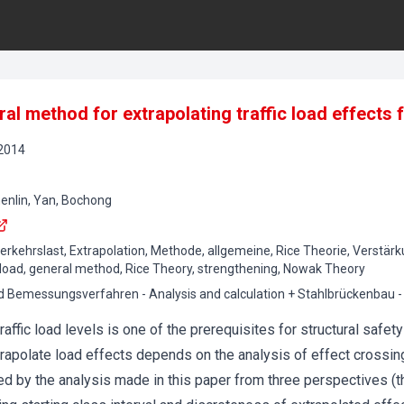
al method for extrapolating traffic load effects 
2014
henlin, Yan, Bochong
rkehrslast, Extrapolation, Methode, allgemeine, Rice Theorie, Verstär
ar load, general method, Rice Theory, strengthening, Nowak Theory
 Bemessungsverfahren - Analysis and calculation + Stahlbrückenbau - 
affic load levels is one of the prerequisites for structural safe
polate load effects depends on the analysis of effect crossing 
ved by the analysis made in this paper from three perspectives (t