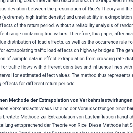
ing starting class interval and discreteness of extrapolated effe
ious deviation between the presumption of Rice's Theory and the r
 (extremely high traffic density) and unreliability in extrapolatio
fects of the return period, without a reliability analysis of ran
fect range containing true values. Therefore, this paper, after an
ue distribution of load effects, as well as the occurrence rule fo
r extrapolating traffic load effects on highway bridges. The gen
tion of sample data in effect extrapolation from crossing rate dist
 for traffic flows with different densities and influence lines wit
terval for estimated effect values. The method thus represents 
ng effects for different return periods.
nen Methode der Extrapolation von Verkehrslastwirkungen
alen Verkehrslastniveaus ist eine der Voraussetzungen einer b
erbreitete Methode zur Extrapolation von Lasteinflüssen hängt a
teilung entsprechend der Theorie von Rice. Diese Methode hat 