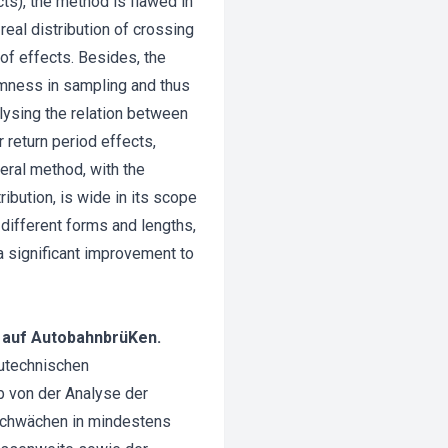
cts), the method is flawed in
eal distribution of crossing
n of effects. Besides, the
domness in sampling and thus
alysing the relation between
r return period effects,
eral method, with the
ribution, is wide in its scope
h different forms and lengths,
a significant improvement to
 auf AutobahnbrüKen.
autechnischen
b von der Analyse der
Schwächen in mindestens