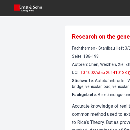
Research on the gener
Fachthemen
-
Stahlbau
Heft
3
/
Seite
:
186-198
Autoren
:
Chen, Weizhen, Xie, Z
DOI
:
10.1002/stab.201410138
Stichworte
:
Autobahnbrücke, Ve
bridge, vehicular load, vehicul
Fachgebiete
:
Berechnungs- und
Accurate knowledge of real tr
common method used to extra
to Rice’s Theory. But as pro