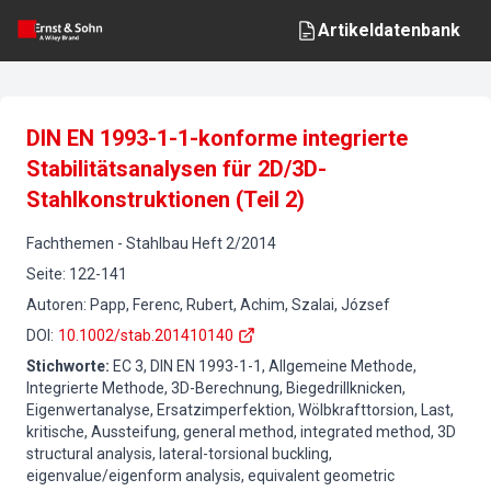
Artikeldatenbank
DIN EN 1993-1-1-konforme integrierte
Stabilitätsanalysen für 2D/3D-
Stahlkonstruktionen (Teil 2)
Fachthemen
-
Stahlbau
Heft
2
/
2014
Seite
:
122-141
Autoren
:
Papp, Ferenc, Rubert, Achim, Szalai, József
DOI
:
10.1002/stab.201410140
Stichworte
:
EC 3, DIN EN 1993-1-1, Allgemeine Methode,
Integrierte Methode, 3D-Berechnung, Biegedrillknicken,
Eigenwertanalyse, Ersatzimperfektion, Wölbkrafttorsion, Last,
kritische, Aussteifung, general method, integrated method, 3D
structural analysis, lateral-torsional buckling,
eigenvalue/eigenform analysis, equivalent geometric