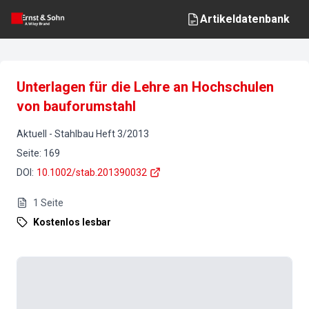
Artikeldatenbank
Unterlagen für die Lehre an Hochschulen
von bauforumstahl
Aktuell
-
Stahlbau
Heft
3
/
2013
Seite
:
169
DOI
:
10.1002/stab.201390032
1
Seite
Kostenlos lesbar