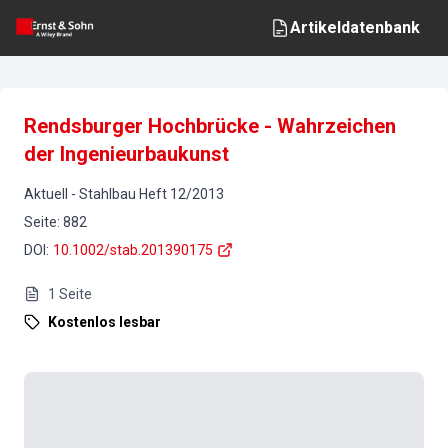
Artikeldatenbank
Rendsburger Hochbrücke - Wahrzeichen
der Ingenieurbaukunst
Aktuell
-
Stahlbau
Heft
12
/
2013
Seite
:
882
DOI
:
10.1002/stab.201390175
1
Seite
Kostenlos lesbar