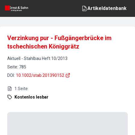
Artikeldatenbank
Verzinkung pur - Fußgängerbrücke im
tschechischen Königgrätz
Aktuell
-
Stahlbau
Heft
10
/
2013
Seite
:
785
DOI
:
10.1002/stab.201390152
1
Seite
Kostenlos lesbar