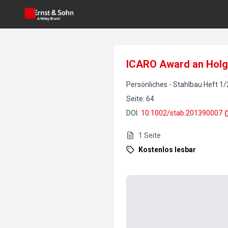
ICARO Award an Holg
Persönliches
-
Stahlbau
Heft
1
/
Seite
:
64
DOI
:
10.1002/stab.201390007
1
Seite
Kostenlos lesbar