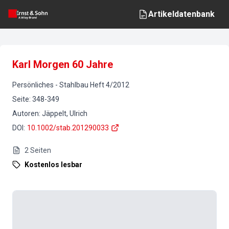
Artikeldatenbank
Karl Morgen 60 Jahre
Persönliches
-
Stahlbau
Heft
4
/
2012
Seite
:
348-349
Autoren
:
Jäppelt, Ulrich
DOI
:
10.1002/stab.201290033
2
Seiten
Kostenlos lesbar