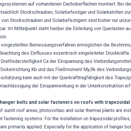
ngssystemen auf vorhandenen Dachoberflächen montiert. Bei der 
sächlich Stockschrauben, Solarbefestiger und Solarkalotten zu
von Stockschrauben und Solarbefestigern sind bisher nur unzu
. Im Mittelpunkt steht hierbei die Einleitung von Querlasten a
ion.
z vorgestellten Bemessungsverfahren ermöglichen die Bestimm
r Beachtung des Einflusses exzentrisch eingeleiteter Druckkrä
 Drehfedersteifigkeit Ca der Einspannung des Verbindungsmittels
 in Sickenrichtung Kb und das Fließmoment My,Rk des Verbindung
bschätzung kann auch mit der Querkrafttragfähigkeit des Trapezp
nachlässigung der Einspannwirkung in der Unterkonstruktion erf
hanger bolts and solar fasteners on roofs with trapezoidal 
of sunlit roof areas, photovoltaic and solar thermal plants are ins
 fastening systems. For the installation on trapezoidal profiles,
are primarily applied. Especially for the application of hanger bo