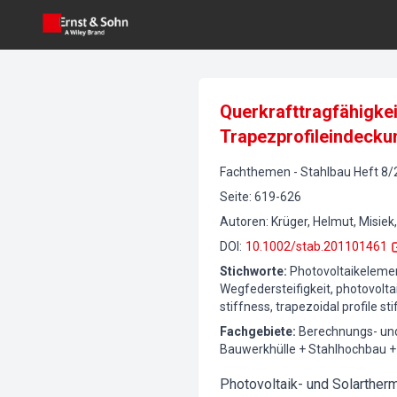
Querkrafttragfähigke
Trapezprofileindecku
Fachthemen
-
Stahlbau
Heft
8
/
Seite
:
619-626
Autoren
:
Krüger, Helmut, Misi
DOI
:
10.1002/stab.201101461
Stichworte
:
Photovoltaikelemen
Wegfedersteifigkeit, photovoltai
stiffness, trapezoidal profile st
Fachgebiete
:
Berechnungs- und
Bauwerkhülle + Stahlhochbau + A
Photovoltaik- und Solarther