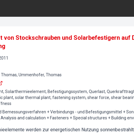
it von Stockschrauben und Solarbefestigern auf 
ng
2011
ek, Thomas, Ummenhofer, Thomas
t, Solarthermieelement, Befestigungssystem, Querlast, Querkrafttragfä
c plant, solar thermal plant, fastening system, shear force, shear bearin
iffness
 Bemessungsverfahren + Verbindungs - und Befestigungsmittel + Son
nalysis and calculation + Fasteners + Special structures + Building env
mieelemente werden zur energetischen Nutzung sonnenbestrahlt