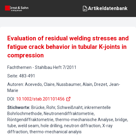
Artikeldatenbank
Evaluation of residual welding stresses and
fatigue crack behavior in tubular K-joints in
compression
Fachthemen
-
Stahlbau
Heft
7
/
2011
Seite
:
483-491
Autoren
:
Acevedo, Claire, Nussbaumer, Alain, Drezet, Jean-
Marie
DOI
:
10.1002/stab.201101456
Stichworte
:
Brücke, Rohr, Schweißnaht, inkrementelle
Bohrlochmethode, Neutronendiffraktometrie,
Röntgendiffraktometrie, thermo-mechanische Analyse, bridge,
tube, weld seam, hole drilling, neutron diffraction, X-ray
diffraction, thermo-mechanical analyis