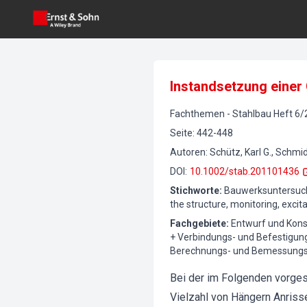
Instandsetzung einer
Fachthemen
-
Stahlbau
Heft
6
/
Seite
:
442-448
Autoren
:
Schütz, Karl G., Schmi
DOI
:
10.1002/stab.201101436
Stichworte
:
Bauwerksuntersuch
the structure, monitoring, excit
Fachgebiete
:
Entwurf und Kons
+ Verbindungs- und Befestigungs
Berechnungs- und Bemessungsve
Bei der im Folgenden vorges
Vielzahl von Hängern Anris