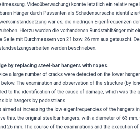
tmessung, Videoüberwachung) konnte letztlich ein relativ rege
hbaren Hänger durch Passanten als Schadensursache identifizier
werksinstandsetzung war es, die niedrigen Eigenfrequenzen de
zuheben. Hierzu wurden die vorhandenen Rundstahlhänger mit 
 Seile mit Durchmessern von 21 bzw. 26 mm aus getauscht. De
nstandsetzungsarbeiten werden beschrieben.
dge by replacing steel-bar hangers with ropes.
rvice a large number of cracks were detected on the lower hange
 below. The examination and observation of the structure (by l
led to the identification of the cause of damage, which was the qu
essible hangers by pedestrians.
aimed at increasing the low eigenfrequencies of the hangers int
ve this, the original steelbar hangers, with a diameter of 63 mm,
and 26 mm. The course of the examinations and the execution of 