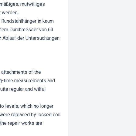
lmäßiges, mutwilliges
t werden.
r Rundstahlhänger in kaum
einem Durchmesser von 63
r Ablauf der Untersuchungen
r attachments of the
ong-time measurements and
ite regular and wilful
o levels, which no longer
 were replaced by locked coil
the repair works are