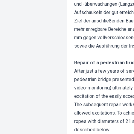
und -überwachungen (Langzei
Aufschaukeln der gut erreic
Ziel der anschließenden Bau
mehr anregbare Bereiche an
mm gegen vollverschlossene
sowie die Ausführung der I
Repair of a pedestrian bri
After just a few years of se
pedestrian bridge presented
video-monitoring) ultimately 
excitation of the easily acc
The subsequent repair works 
allowed excitations. To achie
ropes with diameters of 21 
described below.