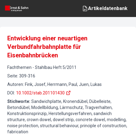
Artikeldatenbank
Entwicklung einer neuartigen
Verbundfahrbahnplatte für
Eisenbahnbrücken
Fachthemen
-
Stahlbau
Heft
5
/
2011
Seite
:
309-316
Autoren
:
Fink, Josef, Herrmann, Paul, Juen, Lukas
DOI
:
10.1002/stab.201101430
Stichworte
:
Sandwichplatte, Kronendübel, Dübelleiste,
Betondübel, Modellbildung, Lärmschutz, Tragverhalten,
Konstruktionsprinzip, Herstellungsverfahren, sandwich
structure, crown dowel, dowel strip, concrete dowel, modelling,
noise protection, structural behaviour, principle of construction,
fabrication