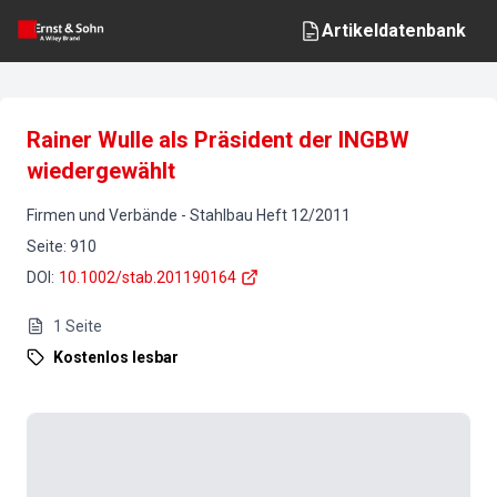
Artikeldatenbank
Rainer Wulle als Präsident der INGBW
wiedergewählt
Firmen und Verbände
-
Stahlbau
Heft
12
/
2011
Seite
:
910
DOI
:
10.1002/stab.201190164
1
Seite
Kostenlos lesbar