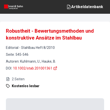
Artikeldatenbank
Robustheit - Bewertungsmethoden und
konstruktive Ansätze im Stahlbau
Editorial
-
Stahlbau
Heft
8
/
2010
Seite
:
545-546
Autoren
:
Kuhlmann, U., Hauke, B.
DOI
:
10.1002/stab.201001361
2
Seiten
Kostenlos lesbar