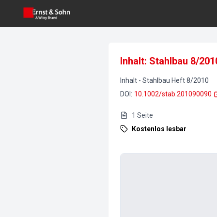
Inhalt: Stahlbau 8/201
Inhalt
-
Stahlbau
Heft
8
/
2010
DOI
:
10.1002/stab.201090090
1
Seite
Kostenlos lesbar