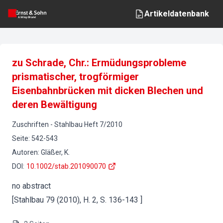
Artikeldatenbank
zu Schrade, Chr.: Ermüdungsprobleme
prismatischer, trogförmiger
Eisenbahnbrücken mit dicken Blechen und
deren Bewältigung
Zuschriften
-
Stahlbau
Heft
7
/
2010
Seite
:
542-543
Autoren
:
Gläßer, K.
DOI
:
10.1002/stab.201090070
no abstract
[Stahlbau 79 (2010), H. 2, S. 136-143 ]