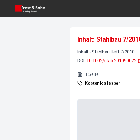
Inhalt: Stahlbau 7/201
Inhalt
-
Stahlbau
Heft
7
/
2010
DOI
:
10.1002/stab.201090072
1
Seite
Kostenlos lesbar