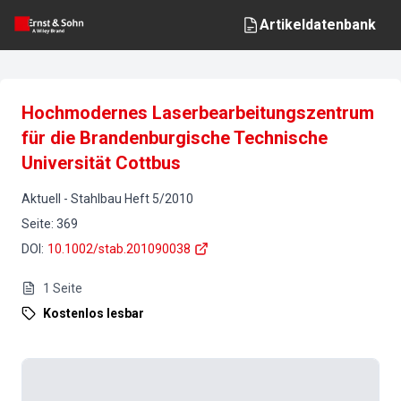
Artikeldatenbank
Hochmodernes Laserbearbeitungszentrum
für die Brandenburgische Technische
Universität Cottbus
Aktuell
-
Stahlbau
Heft
5
/
2010
Seite
:
369
DOI
:
10.1002/stab.201090038
1
Seite
Kostenlos lesbar