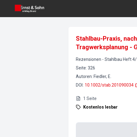
Stahlbau-Praxis, nach
Tragwerksplanung - G
Rezensionen
-
Stahlbau
Heft
4
/
Seite
:
326
Autoren
:
Fiedler, E.
DOI
:
10.1002/stab.201090034
1
Seite
Kostenlos lesbar