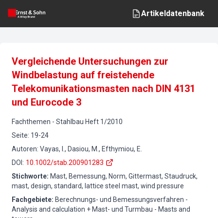
Artikeldatenbank
Vergleichende Untersuchungen zur
Windbelastung auf freistehende
Telekomunikationsmasten nach DIN 4131
und Eurocode 3
Fachthemen
-
Stahlbau
Heft
1
/
2010
Seite
:
19-24
Autoren
:
Vayas, I., Dasiou, M., Efthymiou, E.
DOI
:
10.1002/stab.200901283
Stichworte
:
Mast, Bemessung, Norm, Gittermast, Staudruck,
mast, design, standard, lattice steel mast, wind pressure
Fachgebiete
:
Berechnungs- und Bemessungsverfahren -
Analysis and calculation + Mast- und Turmbau - Masts and