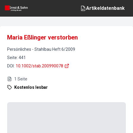
Artikeldatenbank
Maria Eßlinger verstorben
Persönliches
-
Stahlbau
Heft
6
/
2009
Seite
:
441
DOI
:
10.1002/stab.200990078
1
Seite
Kostenlos lesbar