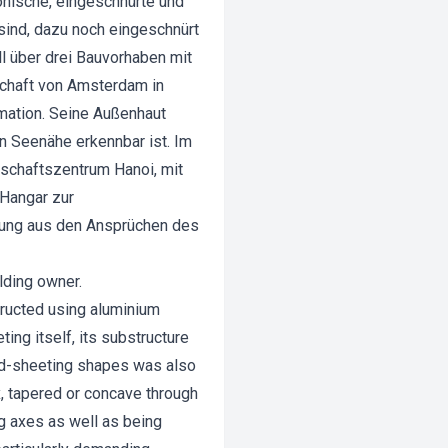
onische, eingeschnürte und
sind, dazu noch eingeschnürt
 über drei Bauvorhaben mit
schaft von Amsterdam in
rmation. Seine Außenhaut
in Seenähe erkennbar ist. Im
nschaftszentrum Hanoi, mit
 Hangar zur
rung aus den Ansprüchen des
lding owner.
tructed using aluminium
ing itself, its substructure
led-sheeting shapes was also
x, tapered or concave through
ng axes as well as being