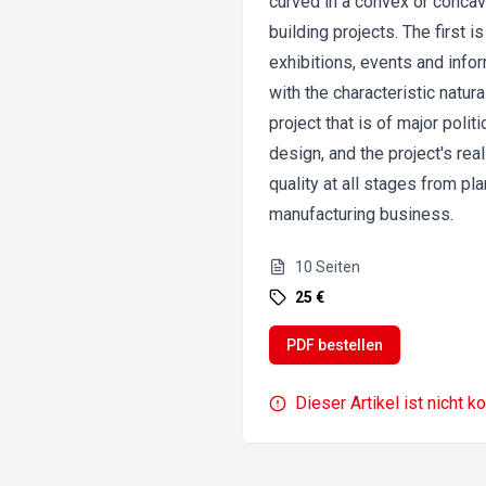
curved in a convex or concav
building projects. The first 
exhibitions, events and info
with the characteristic natur
project that is of major poli
design, and the project's rea
quality at all stages from pl
manufacturing business.
10
Seiten
25 €
PDF bestellen
Dieser Artikel ist nicht k