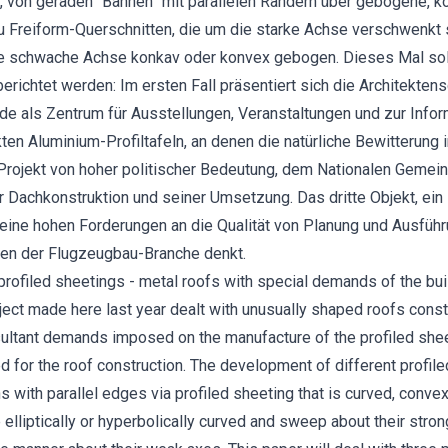
n, von geraden “Bahnen” mit parallelen Rändern über gebogene, k
 Freiform-Querschnitten, die um die starke Achse verschwenkt 
e schwache Achse konkav oder konvex gebogen. Dieses Mal soll
richtet werden: Im ersten Fall präsentiert sich die Architekten
de als Zentrum für Ausstellungen, Veranstaltungen und zur Info
ten Aluminium-Profiltafeln, an denen die natürliche Bewitterung 
 Projekt von hoher politischer Bedeutung, dem Nationalen Gemei
r Dachkonstruktion und seiner Umsetzung. Das dritte Objekt, ein
eine hohen Forderungen an die Qualität von Planung und Ausfüh
rien der Flugzeugbau-Branche denkt.
profiled sheetings - metal roofs with special demands of the bui
ject made here last year dealt with unusually shaped roofs cons
sultant demands imposed on the manufacture of the profiled sheet
d for the roof construction. The development of different profi
s with parallel edges via profiled sheeting that is curved, conve
 elliptically or hyperbolically curved and sweep about their stro