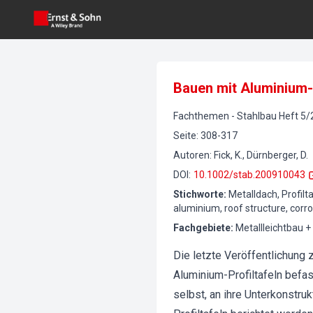
Bauen mit Aluminium-
Fachthemen
-
Stahlbau
Heft
5
/
Seite
:
308-317
Autoren
:
Fick, K., Dürnberger, D.
DOI
:
10.1002/stab.200910043
Stichworte
:
Metalldach, Profilt
aluminium, roof structure, corr
Fachgebiete
:
Metallleichtbau +
Die letzte Veröffentlichung
Aluminium-Profiltafeln befas
selbst, an ihre Unterkonstru