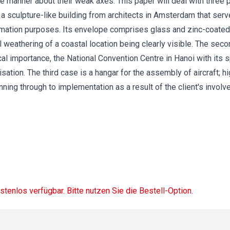
e manner about their weak axes. This paper will deal with three 
is a sculpture-like building from architects in Amsterdam that serv
rmation purposes. Its envelope comprises glass and zinc-coated
al weathering of a coastal location being clearly visible. The se
tical importance, the National Convention Centre in Hanoi with its
lisation. The third case is a hangar for the assembly of aircraft
anning through to implementation as a result of the client's involve
ostenlos verfügbar. Bitte nutzen Sie die Bestell-Option.