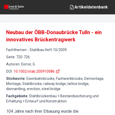
Artikeldatenbank
Neubau der ÖBB-Donaubrücke Tulln - ein
innovatives Brückentragwerk
Fachthemen
-
Stahlbau
Heft
10
/
2009
Seite
:
720-726
Autoren
:
Dorrer, G.
DOI
:
10.1002/stab.200910086
Stichworte
:
Eisenbahnbrücke, Fachwerkbrücke, Demontage,
Montage, Stahlbrücke, railway bridge, lattice bridge,
dismantling, erection, steel bridge
Fachgebiete
:
Stahlbrückenbau + Bestandssicherung und
Erhaltung + Entwurf und Konstruktion
104 Jahre nach ihrer Erbauung wurde die