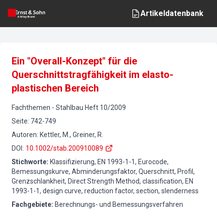
Artikeldatenbank
Ein "Overall-Konzept" für die
Querschnittstragfähigkeit im elasto-
plastischen Bereich
Fachthemen
-
Stahlbau
Heft
10
/
2009
Seite
:
742-749
Autoren
:
Kettler, M., Greiner, R.
DOI
:
10.1002/stab.200910089
Stichworte
:
Klassifizierung, EN 1993-1-1, Eurocode,
Bemessungskurve, Abminderungsfaktor, Querschnitt, Profil,
Grenzschlankheit, Direct Strength Method, classification, EN
1993-1-1, design curve, reduction factor, section, slenderness
Fachgebiete
:
Berechnungs- und Bemessungsverfahren