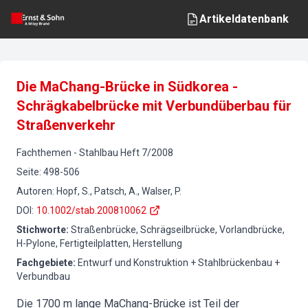
Artikeldatenbank
Die MaChang-Brücke in Südkorea -
Schrägkabelbrücke mit Verbundüberbau für
Straßenverkehr
Fachthemen
-
Stahlbau
Heft
7
/
2008
Seite
:
498-506
Autoren
:
Hopf, S., Patsch, A., Walser, P.
DOI
:
10.1002/stab.200810062
Stichworte
:
Straßenbrücke, Schrägseilbrücke, Vorlandbrücke,
H-Pylone, Fertigteilplatten, Herstellung
Fachgebiete
:
Entwurf und Konstruktion + Stahlbrückenbau +
Verbundbau
Die 1700 m lange MaChang-Brücke ist Teil der