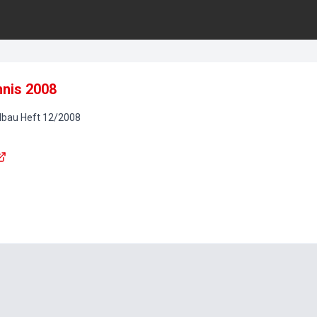
hnis 2008
lbau
Heft
12
/
2008