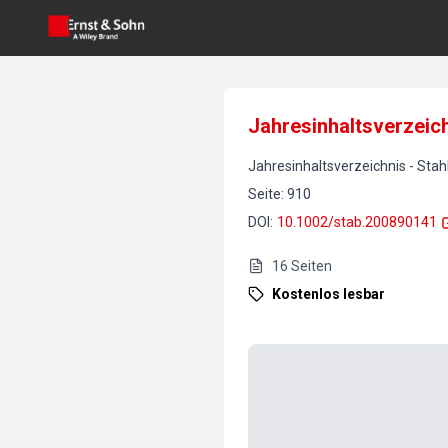
Jahresinhaltsverzeic
Jahresinhaltsverzeichnis
-
Stah
Seite
:
910
DOI
:
10.1002/stab.200890141
16
Seiten
Kostenlos lesbar