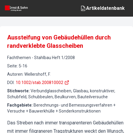
Artikeldatenbank
Aussteifung von Gebäudehüllen durch
randverklebte Glasscheiben
Fachthemen
-
Stahlbau
Heft
1
/
2008
Seite
:
5-16
Autoren
:
Wellershoff, F.
DOI
:
10.1002/stab.200810002
Stichworte
:
Verbundglasscheiben, Glasbau, konstruktiver,
Schubfeld, Schubbeulen, Beulkurven, Bauteilversuche
Fachgebiete
:
Berechnungs- und Bemessungsverfahren +
Versuche + Bauwerkhülle + Sonderkonstruktionen
Das Streben nach immer transparenteren Gebäudehüllen
mit immer filigraneren Tragstrukturen weckt den Wunsch,