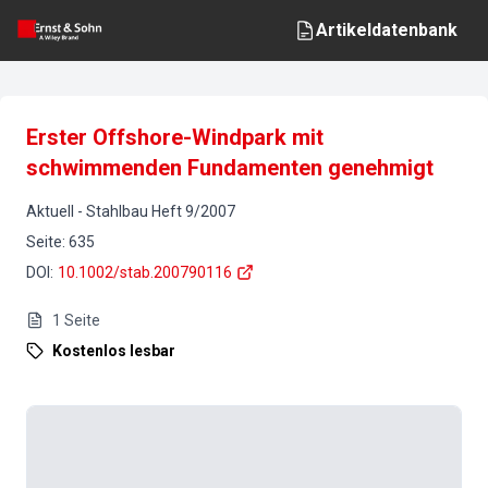
Artikeldatenbank
Erster Offshore-Windpark mit
schwimmenden Fundamenten genehmigt
Aktuell
-
Stahlbau
Heft
9
/
2007
Seite
:
635
DOI
:
10.1002/stab.200790116
1
Seite
Kostenlos lesbar